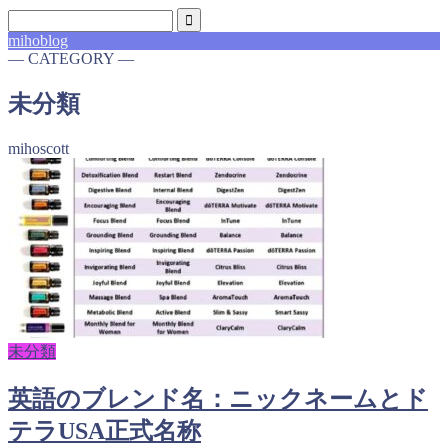
mihoblog
― CATEGORY ―
未分類
mihoscott
未分類
英語のブレンド名：ニックネームとド
テラUSA正式名称